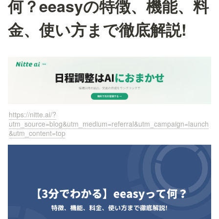
何？eeasyの特徴、機能、料
金、使い方まで徹底解説!
https://nitte.ai/?
utm_source=blog&utm_medium=referral&utm_campaign=launch
&utm_content=top