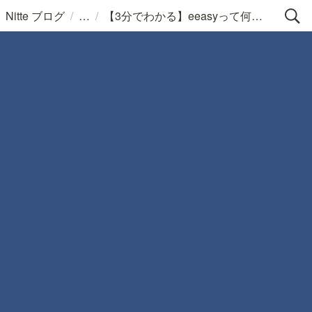
/
/
Nitte ブログ
【3分でわかる】eeasyって何？eeasyの特徴、機能、料金、使い方まで徹底解説!