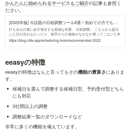
かんたんに始められるサービスもご紹介
の記事も参照く
ださい。
[2022年版] 今話題の日程調整ツール8選！初めての方でも無料でかんたんに始められるサービスもご紹介
打ち合せの度に必ず発生する面倒な作業、 日程調整。 こちらから提示
した日が合わなかったり、相手からの連絡がなかなか帰ってこないと本
当にイライラしてしまいますよね。 この記事では、そんな日程調整に
https://blog.nitte.app/scheduling-tools/recommended-2022
かかる手間を全て自動化してくれる話題のサービス 日程調整ツールに
ついて徹底解説 していきます！ これを読めばあなたに合った日程調整
ツールがきっと見つかるはずです！ ...
eeasyの特徴
eeasyの特徴はなんと言ってもその
機能の豊富さ
にありま
す。
候補日を選んで調整する候補日型、予約受付型どちら
にも対応
3社間以上の調整
調整結果一覧のダウンロードなど
非常に多くの機能を備えています。