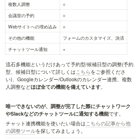
複数人調整
○
会議室の予約
○
Webサイトへの埋め込み
○
その他の機能
フォームのカスタマイズ、決済
チャットツール通知
×
流石多機能というだけあって予約型/候補日型の調整(予約
型、候補日型について詳しくは
こちら
をご参照くださ
い)、Googleカレンダー/Outlookのカレンダー連携、複数
人調整など
ほぼ全ての機能を備えています
。
唯一できないのが、調整が完了した際にチャットワーク
やSlackなどのチャットツールに通知する機能
です。
チャット連携機能を使いたい場合は
こちらの記事から他
の調整ツール
を探してみましょう。