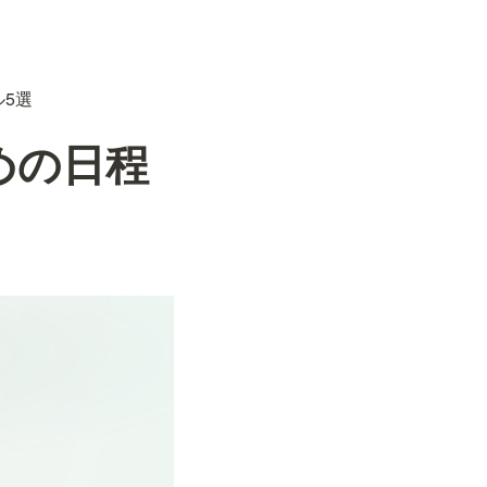
ル5選
めの日程