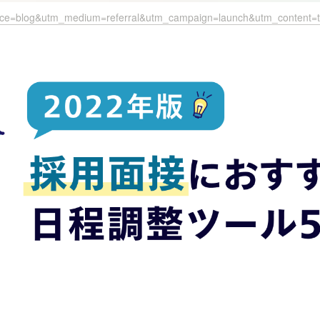
source=blog&utm_medium=referral&utm_campaign=launch&utm_content=